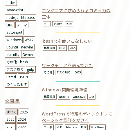
tasker
エンジニアに求められるコミュ力の
JavaScript
正体
node.js
htaccess
メモ
その他
2025
LINE
テーマ
autoinput
Windows
WSL2
.bashrcを使いこなしたい
ubuntu
neovim
構築環境
bash
2025
alacritty
Gemini
その他
bash
ワークチェアを選んできた
デスク周り
gulp
その他
デスク周り
2025
Parcel
JSON
つくったもの
Windows開発環境準備
構築環境
node.js
Windows
2025
公開年
すべて
2026
WordPressで特定のディレクトリに
2025
2024
ベーシック認証をかける
2023
2022
コード
メモ
htaccess
PHP
WordPress