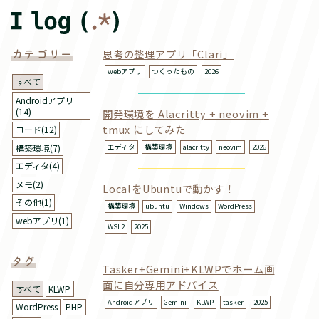
カテゴリー
思考の整理アプリ「Clari」
webアプリ
つくったもの
2026
すべて
Androidアプリ
(14)
開発環境を Alacritty + neovim +
tmux にしてみた
コード(12)
エディタ
構築環境
alacritty
neovim
2026
構築環境(7)
エディタ(4)
メモ(2)
LocalをUbuntuで動かす！
その他(1)
構築環境
ubuntu
Windows
WordPress
webアプリ(1)
WSL2
2025
タグ
Tasker+Gemini+KLWPでホーム画
面に自分専用アドバイス
すべて
KLWP
Androidアプリ
Gemini
KLWP
tasker
2025
WordPress
PHP