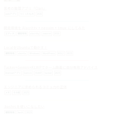
思考の整理アプリ「Clari」
webアプリ
つくったもの
2026
開発環境を Alacritty + neovim + tmux にしてみた
© ilog works.
エディタ
構築環境
alacritty
neovim
2026
LocalをUbuntuで動かす！
構築環境
ubuntu
Windows
WordPress
WSL2
2025
Tasker+Gemini+KLWPでホーム画面に自分専用アドバイス
Androidアプリ
Gemini
KLWP
tasker
2025
エンジニアに求められるコミュ力の正体
メモ
その他
2025
.bashrcを使いこなしたい
構築環境
bash
2025