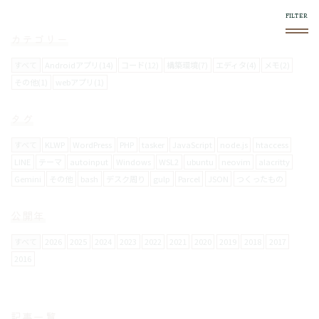
カテゴリー
すべて
Androidアプリ(14)
コード(12)
構築環境(7)
エディタ(4)
メモ(2)
その他(1)
webアプリ(1)
このブログについて
タグ
スマホやフロントエンド系で気になったものをログし
ていきます。
すべて
KLWP
WordPress
PHP
tasker
JavaScript
node.js
htaccess
LINE
テーマ
autoinput
Windows
WSL2
ubuntu
neovim
alacritty
Gemini
その他
bash
デスク周り
gulp
Parcel
JSON
つくったもの
使い方
右上の
メニュー内で絞り込みができます。
公開年
スマホからの閲覧は向いてません。
すべて
2026
2025
2024
2023
2022
2021
2020
2019
2018
2017
2016
お問い合わせについて
メールフォームは設置していません。
記事一覧
要返信の場合は、
twitter
からお願いします。