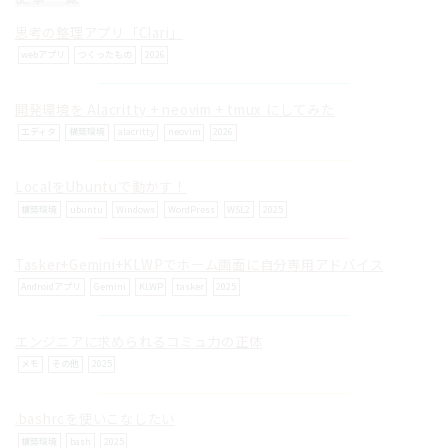
思考の整理アプリ「Clari」
webアプリ
つくったもの
2026
開発環境を Alacritty + neovim + tmux にしてみた
© ilog works.
エディタ
構築環境
alacritty
neovim
2026
LocalをUbuntuで動かす！
構築環境
ubuntu
Windows
WordPress
WSL2
2025
Tasker+Gemini+KLWPでホーム画面に自分専用アドバイス
Androidアプリ
Gemini
KLWP
tasker
2025
エンジニアに求められるコミュ力の正体
メモ
その他
2025
.bashrcを使いこなしたい
構築環境
bash
2025