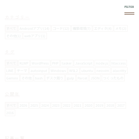
カテゴリー
すべて
Androidアプリ(14)
コード(12)
構築環境(7)
エディタ(4)
メモ(2)
その他(1)
webアプリ(1)
このブログについて
タグ
スマホやフロントエンド系で気になったものをログし
ていきます。
すべて
KLWP
WordPress
PHP
tasker
JavaScript
node.js
htaccess
LINE
テーマ
autoinput
Windows
WSL2
ubuntu
neovim
alacritty
Gemini
その他
bash
デスク周り
gulp
Parcel
JSON
つくったもの
使い方
右上の
メニュー内で絞り込みができます。
公開年
スマホからの閲覧は向いてません。
すべて
2026
2025
2024
2023
2022
2021
2020
2019
2018
2017
2016
お問い合わせについて
メールフォームは設置していません。
記事一覧
要返信の場合は、
twitter
からお願いします。