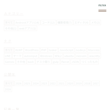
カテゴリー
すべて
Androidアプリ(14)
コード(12)
構築環境(7)
エディタ(4)
メモ(2)
その他(1)
webアプリ(1)
このブログについて
タグ
スマホやフロントエンド系で気になったものをログし
ていきます。
すべて
KLWP
WordPress
PHP
tasker
JavaScript
node.js
htaccess
LINE
テーマ
autoinput
Windows
WSL2
ubuntu
neovim
alacritty
Gemini
その他
bash
デスク周り
gulp
Parcel
JSON
つくったもの
使い方
右上の
メニュー内で絞り込みができます。
公開年
スマホからの閲覧は向いてません。
すべて
2026
2025
2024
2023
2022
2021
2020
2019
2018
2017
2016
お問い合わせについて
メールフォームは設置していません。
記事一覧
要返信の場合は、
twitter
からお願いします。