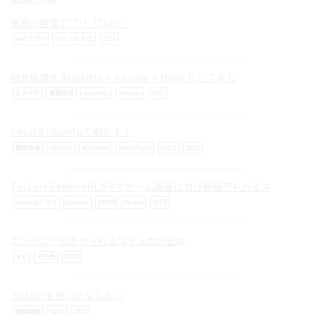
思考の整理アプリ「Clari」
webアプリ
つくったもの
2026
開発環境を Alacritty + neovim + tmux にしてみた
© ilog works.
エディタ
構築環境
alacritty
neovim
2026
LocalをUbuntuで動かす！
構築環境
ubuntu
Windows
WordPress
WSL2
2025
Tasker+Gemini+KLWPでホーム画面に自分専用アドバイス
Androidアプリ
Gemini
KLWP
tasker
2025
エンジニアに求められるコミュ力の正体
メモ
その他
2025
.bashrcを使いこなしたい
構築環境
bash
2025