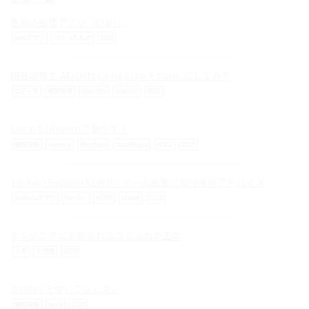
思考の整理アプリ「Clari」
webアプリ
つくったもの
2026
開発環境を Alacritty + neovim + tmux にしてみた
© ilog works.
エディタ
構築環境
alacritty
neovim
2026
LocalをUbuntuで動かす！
構築環境
ubuntu
Windows
WordPress
WSL2
2025
Tasker+Gemini+KLWPでホーム画面に自分専用アドバイス
Androidアプリ
Gemini
KLWP
tasker
2025
エンジニアに求められるコミュ力の正体
メモ
その他
2025
.bashrcを使いこなしたい
構築環境
bash
2025