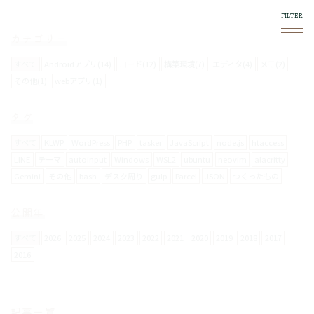
カテゴリー
すべて
Androidアプリ(14)
コード(12)
構築環境(7)
エディタ(4)
メモ(2)
その他(1)
webアプリ(1)
このブログについて
タグ
スマホやフロントエンド系で気になったものをログし
ていきます。
すべて
KLWP
WordPress
PHP
tasker
JavaScript
node.js
htaccess
LINE
テーマ
autoinput
Windows
WSL2
ubuntu
neovim
alacritty
Gemini
その他
bash
デスク周り
gulp
Parcel
JSON
つくったもの
使い方
右上の
メニュー内で絞り込みができます。
公開年
スマホからの閲覧は向いてません。
すべて
2026
2025
2024
2023
2022
2021
2020
2019
2018
2017
2016
お問い合わせについて
メールフォームは設置していません。
記事一覧
要返信の場合は、
twitter
からお願いします。