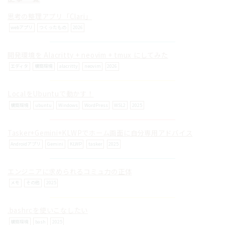
思考の整理アプリ「Clari」
webアプリ
つくったもの
2026
開発環境を Alacritty + neovim + tmux にしてみた
© ilog works.
エディタ
構築環境
alacritty
neovim
2026
LocalをUbuntuで動かす！
構築環境
ubuntu
Windows
WordPress
WSL2
2025
Tasker+Gemini+KLWPでホーム画面に自分専用アドバイス
Androidアプリ
Gemini
KLWP
tasker
2025
エンジニアに求められるコミュ力の正体
メモ
その他
2025
.bashrcを使いこなしたい
構築環境
bash
2025