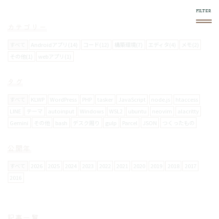
カテゴリー
すべて
Androidアプリ(14)
コード(12)
構築環境(7)
エディタ(4)
メモ(2)
その他(1)
webアプリ(1)
このブログについて
タグ
スマホやフロントエンド系で気になったものをログし
ていきます。
すべて
KLWP
WordPress
PHP
tasker
JavaScript
node.js
htaccess
LINE
テーマ
autoinput
Windows
WSL2
ubuntu
neovim
alacritty
Gemini
その他
bash
デスク周り
gulp
Parcel
JSON
つくったもの
使い方
右上の
メニュー内で絞り込みができます。
公開年
スマホからの閲覧は向いてません。
すべて
2026
2025
2024
2023
2022
2021
2020
2019
2018
2017
2016
お問い合わせについて
メールフォームは設置していません。
記事一覧
要返信の場合は、
twitter
からお願いします。