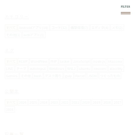
カテゴリー
すべて
Androidアプリ(14)
コード(12)
構築環境(7)
エディタ(4)
メモ(2)
その他(1)
webアプリ(1)
このブログについて
タグ
スマホやフロントエンド系で気になったものをログし
ていきます。
すべて
KLWP
WordPress
PHP
tasker
JavaScript
node.js
htaccess
LINE
テーマ
autoinput
Windows
WSL2
ubuntu
neovim
alacritty
Gemini
その他
bash
デスク周り
gulp
Parcel
JSON
つくったもの
使い方
右上の
メニュー内で絞り込みができます。
公開年
スマホからの閲覧は向いてません。
すべて
2026
2025
2024
2023
2022
2021
2020
2019
2018
2017
2016
お問い合わせについて
メールフォームは設置していません。
記事一覧
要返信の場合は、
twitter
からお願いします。