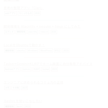
思考の整理アプリ「Clari」
webアプリ
つくったもの
2026
開発環境を Alacritty + neovim + tmux にしてみた
© ilog works.
エディタ
構築環境
alacritty
neovim
2026
LocalをUbuntuで動かす！
構築環境
ubuntu
Windows
WordPress
WSL2
2025
Tasker+Gemini+KLWPでホーム画面に自分専用アドバイス
Androidアプリ
Gemini
KLWP
tasker
2025
エンジニアに求められるコミュ力の正体
メモ
その他
2025
.bashrcを使いこなしたい
構築環境
bash
2025