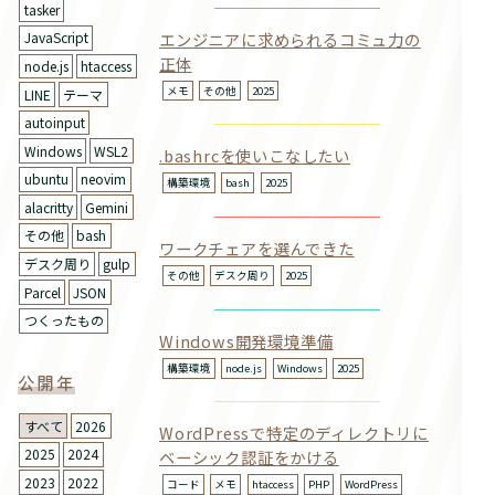
tasker
エンジニアに求められるコミュ力の
JavaScript
正体
node.js
htaccess
メモ
その他
2025
LINE
テーマ
autoinput
Windows
WSL2
.bashrcを使いこなしたい
ubuntu
neovim
構築環境
bash
2025
alacritty
Gemini
その他
bash
ワークチェアを選んできた
デスク周り
gulp
その他
デスク周り
2025
Parcel
JSON
つくったもの
Windows開発環境準備
構築環境
node.js
Windows
2025
公開年
すべて
2026
WordPressで特定のディレクトリに
2025
2024
ベーシック認証をかける
2023
2022
コード
メモ
htaccess
PHP
WordPress