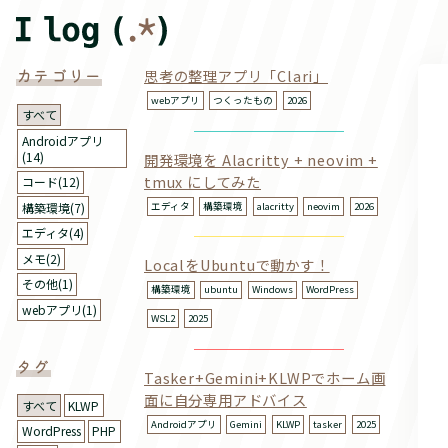
カテゴリー
思考の整理アプリ「Clari」
webアプリ
つくったもの
2026
すべて
Androidアプリ
(14)
開発環境を Alacritty + neovim +
tmux にしてみた
コード(12)
エディタ
構築環境
alacritty
neovim
2026
構築環境(7)
エディタ(4)
メモ(2)
LocalをUbuntuで動かす！
その他(1)
構築環境
ubuntu
Windows
WordPress
webアプリ(1)
WSL2
2025
タグ
Tasker+Gemini+KLWPでホーム画
面に自分専用アドバイス
すべて
KLWP
Androidアプリ
Gemini
KLWP
tasker
2025
WordPress
PHP