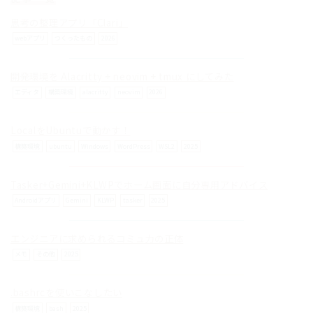
思考の整理アプリ「Clari」
webアプリ
つくったもの
2026
開発環境を Alacritty + neovim + tmux にしてみた
© ilog works.
エディタ
構築環境
alacritty
neovim
2026
LocalをUbuntuで動かす！
構築環境
ubuntu
Windows
WordPress
WSL2
2025
Tasker+Gemini+KLWPでホーム画面に自分専用アドバイス
Androidアプリ
Gemini
KLWP
tasker
2025
エンジニアに求められるコミュ力の正体
メモ
その他
2025
.bashrcを使いこなしたい
構築環境
bash
2025