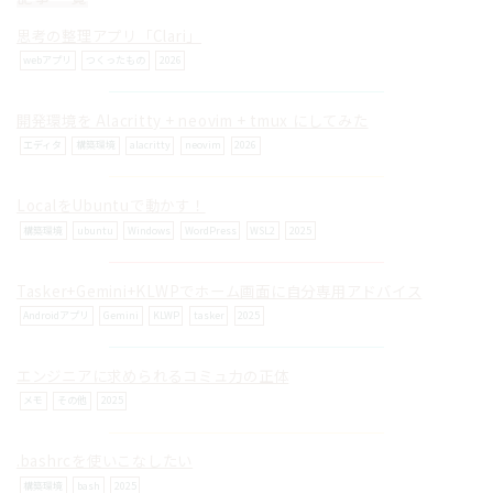
思考の整理アプリ「Clari」
webアプリ
つくったもの
2026
開発環境を Alacritty + neovim + tmux にしてみた
© ilog works.
エディタ
構築環境
alacritty
neovim
2026
LocalをUbuntuで動かす！
構築環境
ubuntu
Windows
WordPress
WSL2
2025
Tasker+Gemini+KLWPでホーム画面に自分専用アドバイス
Androidアプリ
Gemini
KLWP
tasker
2025
エンジニアに求められるコミュ力の正体
メモ
その他
2025
.bashrcを使いこなしたい
構築環境
bash
2025