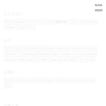
カテゴリー
すべて
Androidアプリ(14)
コード(12)
構築環境(7)
エディタ(4)
メモ(2)
その他(1)
webアプリ(1)
このブログについて
タグ
スマホやフロントエンド系で気になったものをログし
ていきます。
すべて
KLWP
WordPress
PHP
tasker
JavaScript
node.js
htaccess
LINE
テーマ
autoinput
Windows
WSL2
ubuntu
neovim
alacritty
Gemini
その他
bash
デスク周り
gulp
Parcel
JSON
つくったもの
使い方
右上の
メニュー内で絞り込みができます。
公開年
スマホからの閲覧は向いてません。
すべて
2026
2025
2024
2023
2022
2021
2020
2019
2018
2017
2016
お問い合わせについて
メールフォームは設置していません。
記事一覧
要返信の場合は、
twitter
からお願いします。