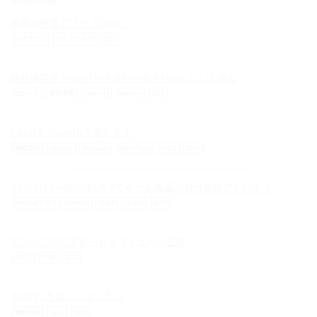
思考の整理アプリ「Clari」
webアプリ
つくったもの
2026
開発環境を Alacritty + neovim + tmux にしてみた
© ilog works.
エディタ
構築環境
alacritty
neovim
2026
LocalをUbuntuで動かす！
構築環境
ubuntu
Windows
WordPress
WSL2
2025
Tasker+Gemini+KLWPでホーム画面に自分専用アドバイス
Androidアプリ
Gemini
KLWP
tasker
2025
エンジニアに求められるコミュ力の正体
メモ
その他
2025
.bashrcを使いこなしたい
構築環境
bash
2025