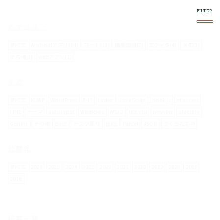
カテゴリー
すべて
Androidアプリ(14)
コード(12)
構築環境(7)
エディタ(4)
メモ(2)
その他(1)
webアプリ(1)
このブログについて
タグ
スマホやフロントエンド系で気になったものをログし
ていきます。
すべて
KLWP
WordPress
PHP
tasker
JavaScript
node.js
htaccess
LINE
テーマ
autoinput
Windows
WSL2
ubuntu
neovim
alacritty
Gemini
その他
bash
デスク周り
gulp
Parcel
JSON
つくったもの
使い方
右上の
メニュー内で絞り込みができます。
公開年
スマホからの閲覧は向いてません。
すべて
2026
2025
2024
2023
2022
2021
2020
2019
2018
2017
2016
お問い合わせについて
メールフォームは設置していません。
記事一覧
要返信の場合は、
twitter
からお願いします。