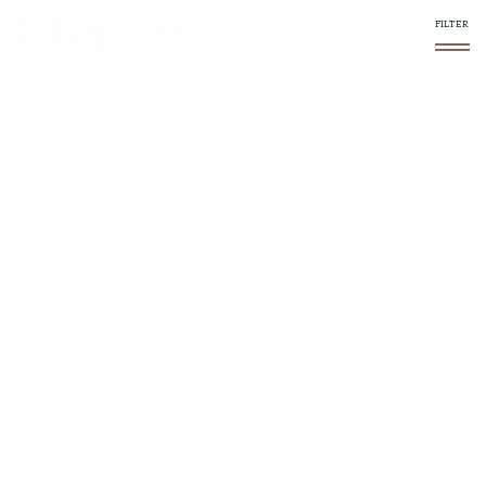
このブログについて
スマホやフロントエンド系で気になったものをログし
ていきます。
使い方
右上の
メニュー内で絞り込みができます。
スマホからの閲覧は向いてません。
お問い合わせについて
メールフォームは設置していません。
要返信の場合は、
twitter
からお願いします。