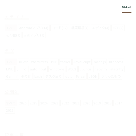
カテゴリー
すべて
Androidアプリ(14)
コード(12)
構築環境(7)
エディタ(4)
メモ(2)
その他(1)
webアプリ(1)
このブログについて
タグ
スマホやフロントエンド系で気になったものをログし
ていきます。
すべて
KLWP
WordPress
PHP
tasker
JavaScript
node.js
htaccess
LINE
テーマ
autoinput
Windows
WSL2
ubuntu
neovim
alacritty
Gemini
その他
bash
デスク周り
gulp
Parcel
JSON
つくったもの
使い方
右上の
メニュー内で絞り込みができます。
公開年
スマホからの閲覧は向いてません。
すべて
2026
2025
2024
2023
2022
2021
2020
2019
2018
2017
2016
お問い合わせについて
メールフォームは設置していません。
記事一覧
要返信の場合は、
twitter
からお願いします。