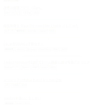
思考の整理アプリ「Clari」
webアプリ
つくったもの
2026
開発環境を Alacritty + neovim + tmux にしてみた
© ilog works.
エディタ
構築環境
alacritty
neovim
2026
LocalをUbuntuで動かす！
構築環境
ubuntu
Windows
WordPress
WSL2
2025
Tasker+Gemini+KLWPでホーム画面に自分専用アドバイス
Androidアプリ
Gemini
KLWP
tasker
2025
エンジニアに求められるコミュ力の正体
メモ
その他
2025
.bashrcを使いこなしたい
構築環境
bash
2025