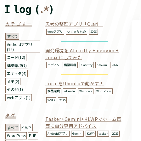
カテゴリー
思考の整理アプリ「Clari」
webアプリ
つくったもの
2026
すべて
Androidアプリ
(14)
開発環境を Alacritty + neovim +
tmux にしてみた
コード(12)
エディタ
構築環境
alacritty
neovim
2026
構築環境(7)
エディタ(4)
メモ(2)
LocalをUbuntuで動かす！
その他(1)
構築環境
ubuntu
Windows
WordPress
webアプリ(1)
WSL2
2025
タグ
Tasker+Gemini+KLWPでホーム画
面に自分専用アドバイス
すべて
KLWP
Androidアプリ
Gemini
KLWP
tasker
2025
WordPress
PHP