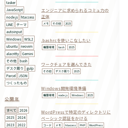
tasker
エンジニアに求められるコミュ力の
JavaScript
正体
node.js
htaccess
メモ
その他
2025
LINE
テーマ
autoinput
Windows
WSL2
.bashrcを使いこなしたい
ubuntu
neovim
構築環境
bash
2025
alacritty
Gemini
その他
bash
ワークチェアを選んできた
デスク周り
gulp
その他
デスク周り
2025
Parcel
JSON
つくったもの
Windows開発環境準備
構築環境
node.js
Windows
2025
公開年
すべて
2026
WordPressで特定のディレクトリに
2025
2024
ベーシック認証をかける
2023
2022
コード
メモ
htaccess
PHP
WordPress