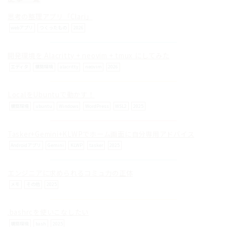
思考の整理アプリ「Clari」
webアプリ
つくったもの
2026
開発環境を Alacritty + neovim + tmux にしてみた
© ilog works.
エディタ
構築環境
alacritty
neovim
2026
LocalをUbuntuで動かす！
構築環境
ubuntu
Windows
WordPress
WSL2
2025
Tasker+Gemini+KLWPでホーム画面に自分専用アドバイス
Androidアプリ
Gemini
KLWP
tasker
2025
エンジニアに求められるコミュ力の正体
メモ
その他
2025
.bashrcを使いこなしたい
構築環境
bash
2025