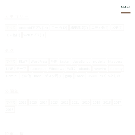
カテゴリー
すべて
Androidアプリ(14)
コード(12)
構築環境(7)
エディタ(4)
メモ(2)
その他(1)
webアプリ(1)
このブログについて
タグ
スマホやフロントエンド系で気になったものをログし
ていきます。
すべて
KLWP
WordPress
PHP
tasker
JavaScript
node.js
htaccess
LINE
テーマ
autoinput
Windows
WSL2
ubuntu
neovim
alacritty
Gemini
その他
bash
デスク周り
gulp
Parcel
JSON
つくったもの
使い方
右上の
メニュー内で絞り込みができます。
公開年
スマホからの閲覧は向いてません。
すべて
2026
2025
2024
2023
2022
2021
2020
2019
2018
2017
2016
お問い合わせについて
メールフォームは設置していません。
記事一覧
要返信の場合は、
twitter
からお願いします。