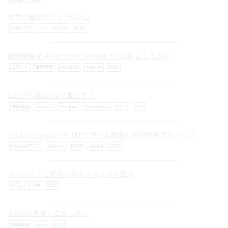
思考の整理アプリ「Clari」
webアプリ
つくったもの
2026
開発環境を Alacritty + neovim + tmux にしてみた
© ilog works.
エディタ
構築環境
alacritty
neovim
2026
LocalをUbuntuで動かす！
構築環境
ubuntu
Windows
WordPress
WSL2
2025
Tasker+Gemini+KLWPでホーム画面に自分専用アドバイス
Androidアプリ
Gemini
KLWP
tasker
2025
エンジニアに求められるコミュ力の正体
メモ
その他
2025
.bashrcを使いこなしたい
構築環境
bash
2025