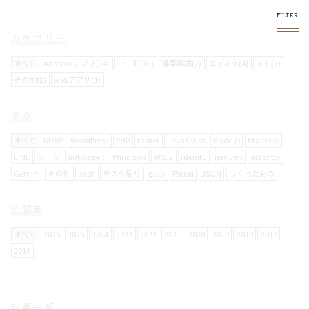
カテゴリー
すべて
Androidアプリ(14)
コード(12)
構築環境(7)
エディタ(4)
メモ(2)
その他(1)
webアプリ(1)
このブログについて
タグ
スマホやフロントエンド系で気になったものをログし
ていきます。
すべて
KLWP
WordPress
PHP
tasker
JavaScript
node.js
htaccess
LINE
テーマ
autoinput
Windows
WSL2
ubuntu
neovim
alacritty
Gemini
その他
bash
デスク周り
gulp
Parcel
JSON
つくったもの
使い方
右上の
メニュー内で絞り込みができます。
公開年
スマホからの閲覧は向いてません。
すべて
2026
2025
2024
2023
2022
2021
2020
2019
2018
2017
2016
お問い合わせについて
メールフォームは設置していません。
記事一覧
要返信の場合は、
twitter
からお願いします。