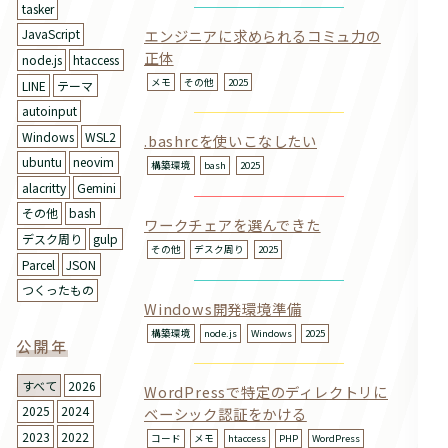
tasker
エンジニアに求められるコミュ力の
JavaScript
正体
node.js
htaccess
メモ
その他
2025
LINE
テーマ
autoinput
Windows
WSL2
.bashrcを使いこなしたい
ubuntu
neovim
構築環境
bash
2025
alacritty
Gemini
その他
bash
ワークチェアを選んできた
デスク周り
gulp
その他
デスク周り
2025
Parcel
JSON
つくったもの
Windows開発環境準備
構築環境
node.js
Windows
2025
公開年
すべて
2026
WordPressで特定のディレクトリに
2025
2024
ベーシック認証をかける
2023
2022
コード
メモ
htaccess
PHP
WordPress