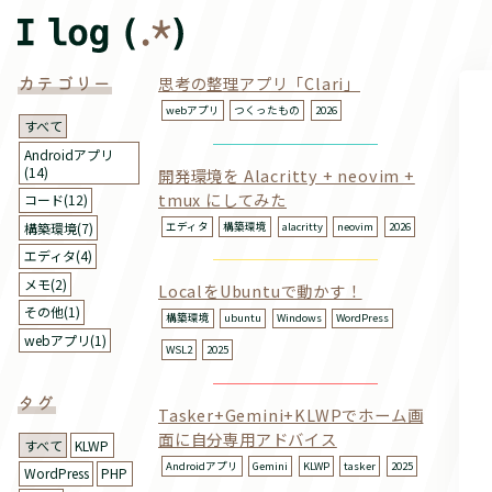
カテゴリー
思考の整理アプリ「Clari」
webアプリ
つくったもの
2026
すべて
Androidアプリ
(14)
開発環境を Alacritty + neovim +
tmux にしてみた
コード(12)
エディタ
構築環境
alacritty
neovim
2026
構築環境(7)
エディタ(4)
メモ(2)
LocalをUbuntuで動かす！
その他(1)
構築環境
ubuntu
Windows
WordPress
webアプリ(1)
WSL2
2025
タグ
Tasker+Gemini+KLWPでホーム画
面に自分専用アドバイス
すべて
KLWP
Androidアプリ
Gemini
KLWP
tasker
2025
WordPress
PHP