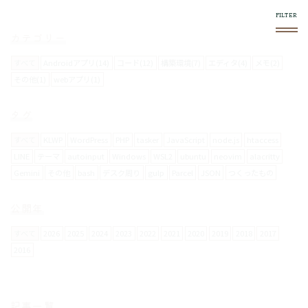
カテゴリー
すべて
Androidアプリ(14)
コード(12)
構築環境(7)
エディタ(4)
メモ(2)
その他(1)
webアプリ(1)
このブログについて
タグ
スマホやフロントエンド系で気になったものをログし
ていきます。
すべて
KLWP
WordPress
PHP
tasker
JavaScript
node.js
htaccess
LINE
テーマ
autoinput
Windows
WSL2
ubuntu
neovim
alacritty
Gemini
その他
bash
デスク周り
gulp
Parcel
JSON
つくったもの
使い方
右上の
メニュー内で絞り込みができます。
公開年
スマホからの閲覧は向いてません。
すべて
2026
2025
2024
2023
2022
2021
2020
2019
2018
2017
2016
お問い合わせについて
メールフォームは設置していません。
記事一覧
要返信の場合は、
twitter
からお願いします。