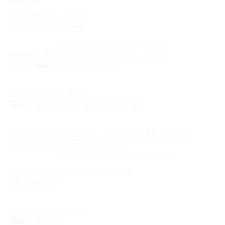
思考の整理アプリ「Clari」
webアプリ
つくったもの
2026
開発環境を Alacritty + neovim + tmux にしてみた
© ilog works.
エディタ
構築環境
alacritty
neovim
2026
LocalをUbuntuで動かす！
構築環境
ubuntu
Windows
WordPress
WSL2
2025
Tasker+Gemini+KLWPでホーム画面に自分専用アドバイス
Androidアプリ
Gemini
KLWP
tasker
2025
エンジニアに求められるコミュ力の正体
メモ
その他
2025
.bashrcを使いこなしたい
構築環境
bash
2025