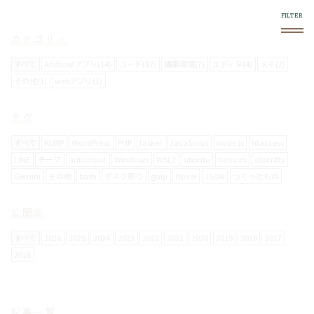
カテゴリー
すべて
Androidアプリ(14)
コード(12)
構築環境(7)
エディタ(4)
メモ(2)
その他(1)
webアプリ(1)
このブログについて
タグ
スマホやフロントエンド系で気になったものをログし
ていきます。
すべて
KLWP
WordPress
PHP
tasker
JavaScript
node.js
htaccess
LINE
テーマ
autoinput
Windows
WSL2
ubuntu
neovim
alacritty
Gemini
その他
bash
デスク周り
gulp
Parcel
JSON
つくったもの
使い方
右上の
メニュー内で絞り込みができます。
公開年
スマホからの閲覧は向いてません。
すべて
2026
2025
2024
2023
2022
2021
2020
2019
2018
2017
2016
お問い合わせについて
メールフォームは設置していません。
記事一覧
要返信の場合は、
twitter
からお願いします。