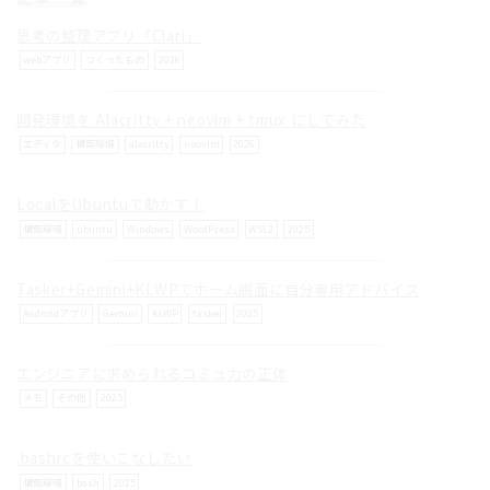
思考の整理アプリ「Clari」
webアプリ
つくったもの
2026
開発環境を Alacritty + neovim + tmux にしてみた
© ilog works.
エディタ
構築環境
alacritty
neovim
2026
LocalをUbuntuで動かす！
構築環境
ubuntu
Windows
WordPress
WSL2
2025
Tasker+Gemini+KLWPでホーム画面に自分専用アドバイス
Androidアプリ
Gemini
KLWP
tasker
2025
エンジニアに求められるコミュ力の正体
メモ
その他
2025
.bashrcを使いこなしたい
構築環境
bash
2025