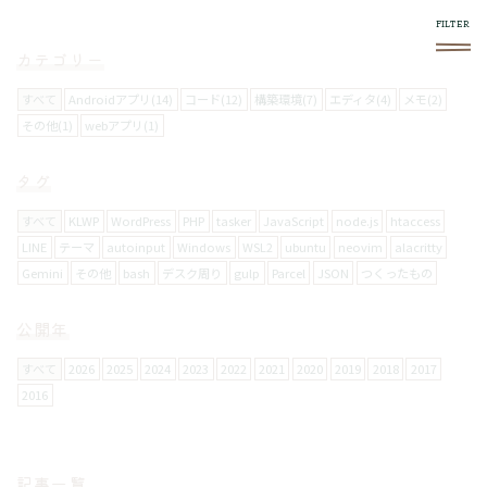
カテゴリー
すべて
Androidアプリ(14)
コード(12)
構築環境(7)
エディタ(4)
メモ(2)
その他(1)
webアプリ(1)
このブログについて
タグ
スマホやフロントエンド系で気になったものをログし
ていきます。
すべて
KLWP
WordPress
PHP
tasker
JavaScript
node.js
htaccess
LINE
テーマ
autoinput
Windows
WSL2
ubuntu
neovim
alacritty
Gemini
その他
bash
デスク周り
gulp
Parcel
JSON
つくったもの
使い方
右上の
メニュー内で絞り込みができます。
公開年
スマホからの閲覧は向いてません。
すべて
2026
2025
2024
2023
2022
2021
2020
2019
2018
2017
2016
お問い合わせについて
メールフォームは設置していません。
記事一覧
要返信の場合は、
twitter
からお願いします。