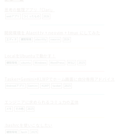
思考の整理アプリ「Clari」
webアプリ
つくったもの
2026
開発環境を Alacritty + neovim + tmux にしてみた
© ilog works.
エディタ
構築環境
alacritty
neovim
2026
LocalをUbuntuで動かす！
構築環境
ubuntu
Windows
WordPress
WSL2
2025
Tasker+Gemini+KLWPでホーム画面に自分専用アドバイス
Androidアプリ
Gemini
KLWP
tasker
2025
エンジニアに求められるコミュ力の正体
メモ
その他
2025
.bashrcを使いこなしたい
構築環境
bash
2025